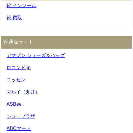
靴 インソール
靴 買取
靴通販サイト
アマゾン シューズ＆バッグ
ロコンド.jp
ニッセン
マルイ（丸井）
ASBee
シュープラザ
ABCマート