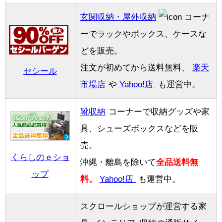
玄関収納・屋外収納
コーナ
ーでラックやボックス、ケースな
どを販売。
注文が初めてから送料無料、
楽天
セシール
市場店
や
Yahoo!店
も運営中。
靴収納
コーナーで収納グッズや家
具、シューズボックスなどを販
売。
くらしのｅショ
沖縄・離島を除いて
全品送料無
ップ
料。
Yahoo!店
も運営中。
スクロールショップが運営する家