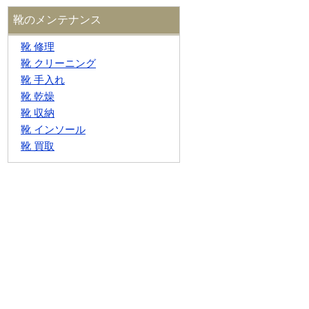
靴のメンテナンス
靴 修理
靴 クリーニング
靴 手入れ
靴 乾燥
靴 収納
靴 インソール
靴 買取