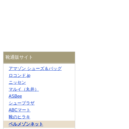
靴通販サイト
アマゾン シューズ＆バッグ
ロコンド.jp
ニッセン
マルイ（丸井）
ASBee
シュープラザ
ABCマート
靴のヒラキ
ベルメゾンネット