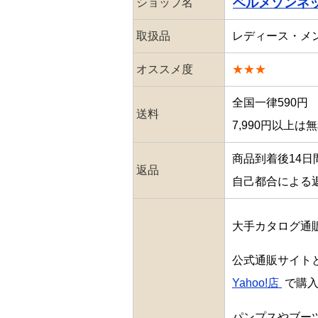
ベルメゾンネ
ショップ名
取扱品
レディース・メ
オススメ度
★★★
全国一律590円
送料
7,990円以上は
商品到着後14日
返品
自己都合による
大手カタログ通
公式通販サイト
Yahoo!店
で購入
パンプスやブー